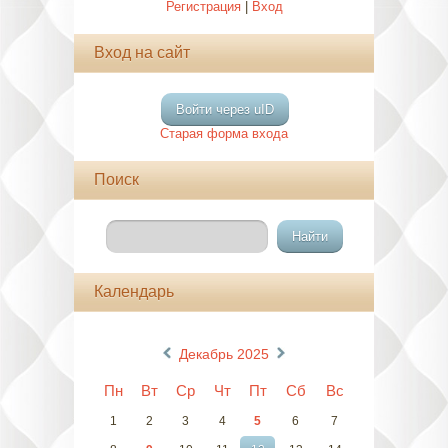
Регистрация
|
Вход
Вход на сайт
Войти через uID
Старая форма входа
Поиск
Календарь
«
»
Декабрь 2025
Пн
Вт
Ср
Чт
Пт
Сб
Вс
1
2
3
4
5
6
7