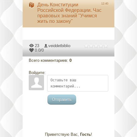
День Конституции
12:40
Российской Федерации. Час
правовых знаний "Учимся
жить по закону"
23
veiddetbiblio
0.0
/
0
Всего комментариев
:
0
Войдите:
Отправить
Приветствую Вас
,
Гость
!