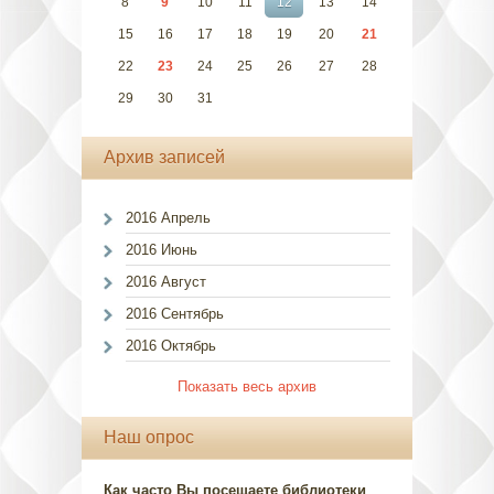
8
9
10
11
12
13
14
15
16
17
18
19
20
21
22
23
24
25
26
27
28
29
30
31
Архив записей
2016 Апрель
2016 Июнь
2016 Август
2016 Сентябрь
2016 Октябрь
Показать весь архив
Наш опрос
Как часто Вы посещаете библиотеки