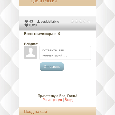
цвета России"
43
veiddetbiblio
0.0
/
0
Всего комментариев
:
0
Войдите:
Отправить
Приветствую Вас
,
Гость
!
Регистрация
|
Вход
Вход на сайт