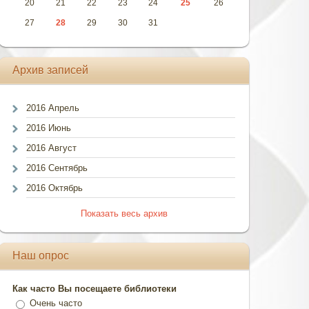
20
21
22
23
24
25
26
27
28
29
30
31
Архив записей
2016 Апрель
2016 Июнь
2016 Август
2016 Сентябрь
2016 Октябрь
Показать весь архив
Наш опрос
Как часто Вы посещаете библиотеки
Очень часто