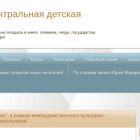
нтральная детская
но оседала в книге: племена, люди, государства
цен
Проекты
Клубы
Категории
Обратной связи
Запис
рани талантов юных читателей
По строкам жизни Юрия Макаро
н", в рамках межведомственного культурно -
 школьников"