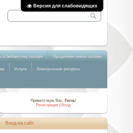
Версия для слабовидящих
ь в библиотеку онлайн
Продление книги онлайн
ва
Услуги
Электронные ресурсы
Приветствую Вас
,
Гость
!
Регистрация
|
Вход
Вход на сайт