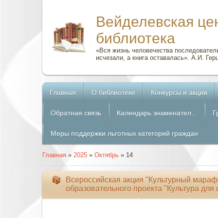
Вейделевская це
библиотека
«Вся жизнь человечества последователь
исчезали, а книга оставалась». А.И. Гер
Главная
О библиотеке
Конкурсы и акции
Обратная связь
Календарь знаменател...
Г
Меры поддержки льготных категорий граждан
Главная
»
2025
»
Октябрь
»
14
Всероссийская акция "Культурный марафо
образовательного проекта "Культура для