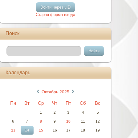
Войти через uID
Старая форма входа
Поиск
Календарь
«
»
Октябрь 2025
Пн
Вт
Ср
Чт
Пт
Сб
Вс
1
2
3
4
5
6
7
8
9
10
11
12
13
14
15
16
17
18
19