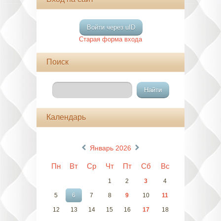
Войти через uID
Старая форма входа
Поиск
Календарь
«
»
Январь 2026
Пн
Вт
Ср
Чт
Пт
Сб
Вс
1
2
3
4
5
6
7
8
9
10
11
12
13
14
15
16
17
18