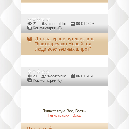
21
veiddetbiblio
06.01.2026
Комментарии (0)
Литературное путешествие
"Как встречают Новый год
люди всех земных широт"
20
veiddetbiblio
06.01.2026
Комментарии (0)
Приветствую Вас
,
Гость
!
Регистрация
|
Вход
Вход на сайт