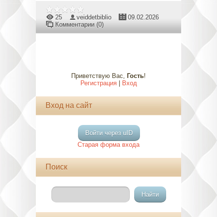
25
veiddetbiblio
09.02.2026
Комментарии (0)
Приветствую Вас
,
Гость
!
Регистрация
|
Вход
Вход на сайт
Войти через uID
Старая форма входа
Поиск