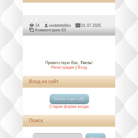
24
veiddetbiblio
01.07.2025
Комментарии (0)
Приветствую Вас
,
Гость
!
Регистрация
|
Вход
Вход на сайт
Войти через uID
Старая форма входа
Поиск