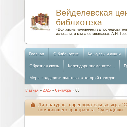
Вейделевская це
библиотека
«Вся жизнь человечества последователь
исчезали, а книга оставалась». А.И. Гер
Главная
О библиотеке
Конкурсы и акции
Обратная связь
Календарь знаменател...
Г
Меры поддержки льготных категорий граждан
Главная
»
2025
»
Сентябрь
»
05
Литературно - соревновательные игры "С
помогающего пространста "СуперДетки"