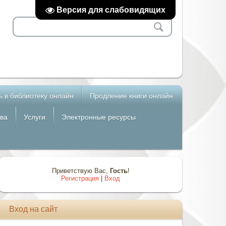
Версия для слабовидящих
ь в библиотеку онлайн
Продление книги онлайн
ва
Услуги
Электронные ресурсы
Приветствую Вас
,
Гость
!
Регистрация
|
Вход
Вход на сайт