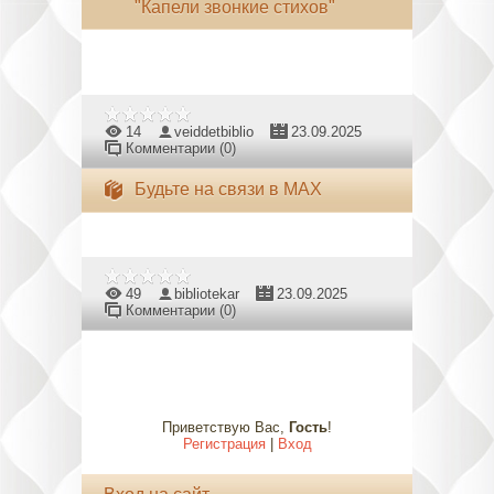
"Капели звонкие стихов"
14
veiddetbiblio
23.09.2025
Комментарии (0)
Будьте на связи в MAX
49
bibliotekar
23.09.2025
Комментарии (0)
Приветствую Вас
,
Гость
!
Регистрация
|
Вход