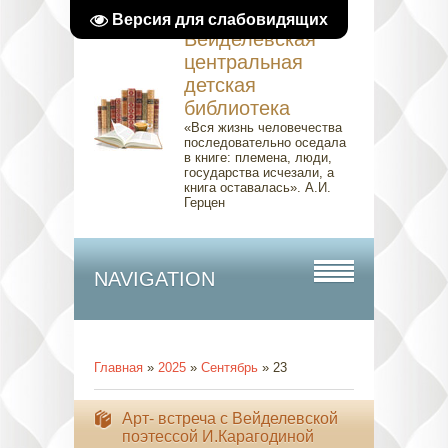
Версия для слабовидящих
Вейделевская
центральная
детская
библиотека
«Вся жизнь человечества
последовательно оседала
в книге: племена, люди,
государства исчезали, а
книга оставалась». А.И.
Герцен
NAVIGATION
Главная
»
2025
»
Сентябрь
»
23
Арт- встреча с Вейделевской
поэтессой И.Карагодиной