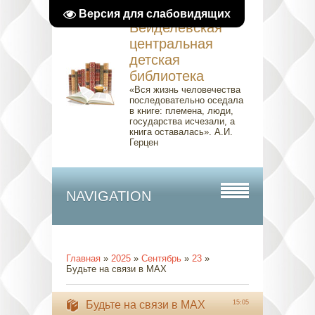
Версия для слабовидящих
Вейделевская
центральная
детская
библиотека
«Вся жизнь человечества
последовательно оседала
в книге: племена, люди,
государства исчезали, а
книга оставалась». А.И.
Герцен
NAVIGATION
Главная
»
2025
»
Сентябрь
»
23
»
Будьте на связи в MAX
Будьте на связи в MAX
15:05