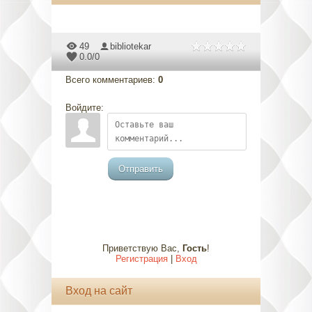
49
bibliotekar
0.0
/
0
Всего комментариев
:
0
Войдите:
Отправить
Приветствую Вас
,
Гость
!
Регистрация
|
Вход
Вход на сайт