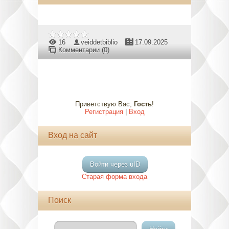
16
veiddetbiblio
17.09.2025
Комментарии (0)
Приветствую Вас
,
Гость
!
Регистрация
|
Вход
Вход на сайт
Войти через uID
Старая форма входа
Поиск